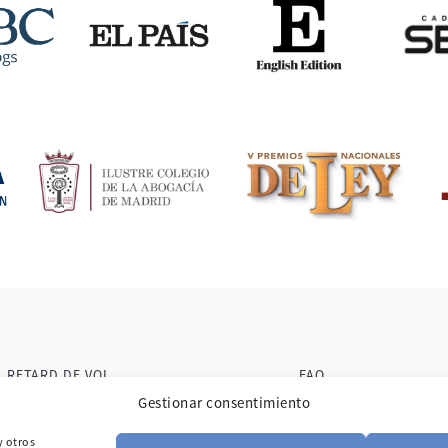
RETARD DE VOL
FAQ
Gestionar consentimiento
VOL ANNULÉ
BLOG
VOL SURBOOKÉ
TÉMOIGNAGES
y otros