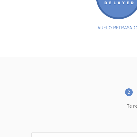
VUELO RETRASAD
2
Te r