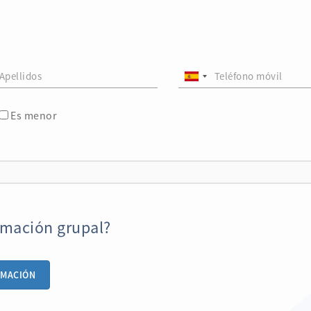
Es menor
amación grupal?
AMACIÓN