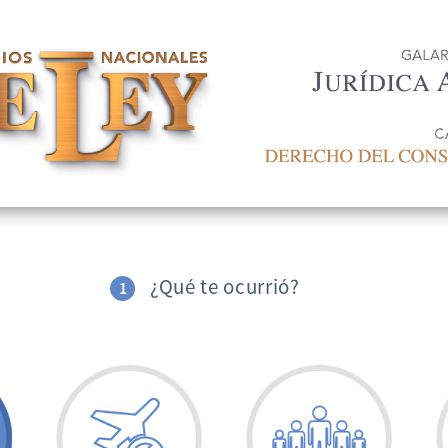
¿Qué te ocurrió?
1