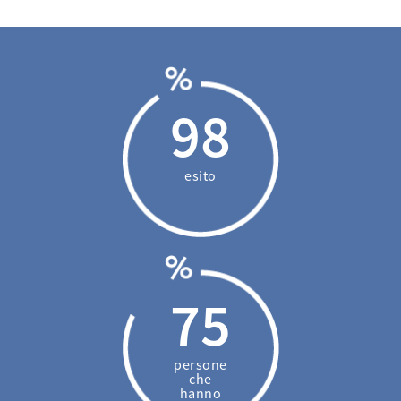
98
esito
75
persone
che
hanno