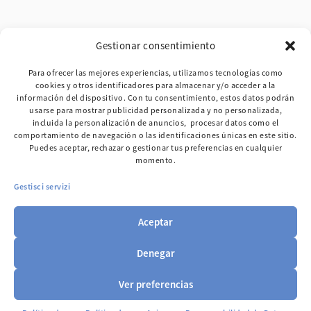
FAQ
Gestionar consentimiento
BLOG
Para ofrecer las mejores experiencias, utilizamos tecnologías como
cookies y otros identificadores para almacenar y/o acceder a la
TESTIMONIOS
información del dispositivo. Con tu consentimiento, estos datos podrán
usarse para mostrar publicidad personalizada y no personalizada,
MAPA DE LA WEB
incluida la personalización de anuncios, procesar datos como el
comportamiento de navegación o las identificaciones únicas en este sitio.
CONTACTO
Puedes aceptar, rechazar o gestionar tus preferencias en cualquier
momento.
Gestisci servizi
TERMINOS Y CONDICIONES GENERALES
Aceptar
POLITICA DE PRIVACIDAD
POLITICA DE COOKIES
Denegar
AVISO LEGAL
Ver preferencias